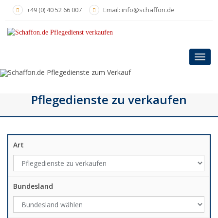
Skip
+49 (0) 40 52 66 007
Email: info@schaffon.de
to
main
content
Toggl
navig
Pflegedienste zu verkaufen
Art
Bundesland