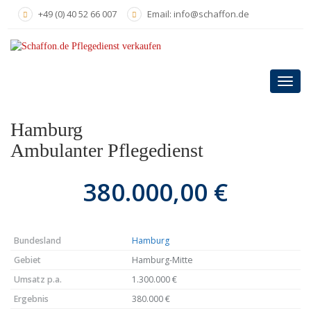
Skip
+49 (0) 40 52 66 007
Email: info@schaffon.de
to
main
content
Toggl
navig
Hamburg
Ambulanter Pflegedienst
380.000,00 €
Bundesland
Hamburg
Gebiet
Hamburg-Mitte
Umsatz p.a.
1.300.000 €
Ergebnis
380.000 €