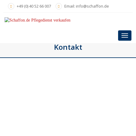
Skip
+49 (0) 40 52 66 007
Email: info@schaffon.de
to
main
content
Toggl
navig
Kontakt
Kontaktanfrage
Kontaktanfrage
Name
*
Name
Name
Firma