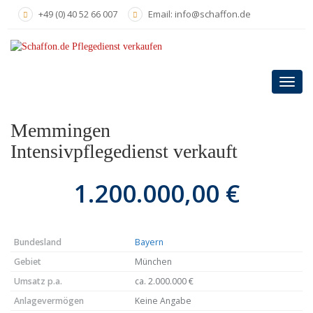
Skip
+49 (0) 40 52 66 007
Email: info@schaffon.de
to
main
content
Toggl
navig
Memmingen
Intensivpflegedienst verkauft
1.200.000,00 €
Bundesland
Bayern
Gebiet
München
Umsatz p.a.
ca. 2.000.000 €
Anlagevermögen
Keine Angabe