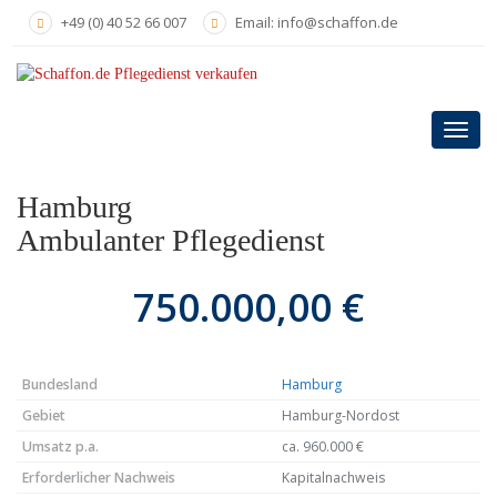
Skip
+49 (0) 40 52 66 007
Email: info@schaffon.de
to
main
content
Toggl
navig
Hamburg
Ambulanter Pflegedienst
750.000,00 €
Bundesland
Hamburg
Gebiet
Hamburg-Nordost
Umsatz p.a.
ca. 960.000 €
Erforderlicher Nachweis
Kapitalnachweis