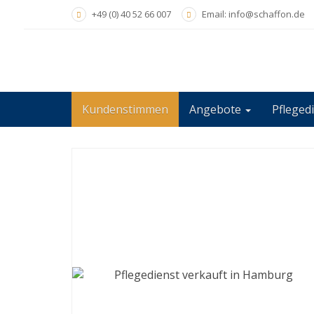
Skip
+49 (0) 40 52 66 007
Email: info@schaffon.de
to
main
content
Kundenstimmen
Angebote
Pfleged