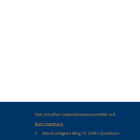
Dirk Schaffon Unternehmensvermittler e.K.
Büro Hamburg:
Astrid-Lindgren-Weg 13, 25451 Quickborn