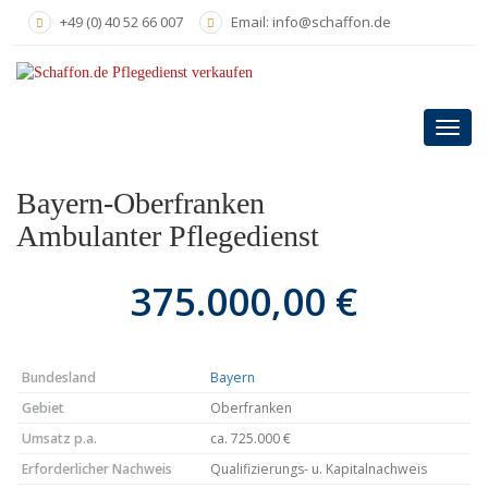
Skip
+49 (0) 40 52 66 007
Email: info@schaffon.de
to
main
content
Toggl
navig
Bayern-Oberfranken
Ambulanter Pflegedienst
375.000,00 €
Bundesland
Bayern
Gebiet
Oberfranken
Umsatz p.a.
ca. 725.000 €
Erforderlicher Nachweis
Qualifizierungs- u. Kapitalnachweis