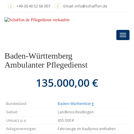
Skip
+49 (0) 40 52 66 007
Email: info@schaffon.de
to
main
content
Toggl
navig
Baden-Württemberg
Ambulanter Pflegedienst
135.000,00 €
Bundesland
Baden-Württemberg
Gebiet
Landkreis Reutlingen
Umsatz p.a.
655.000 €
Anlagevermögen
Fahrzeuge im Kaufpreis enthalten