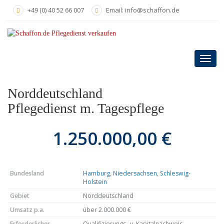
Skip
+49 (0) 40 52 66 007
Email: info@schaffon.de
to
main
content
Toggl
navig
Norddeutschland
Pflegedienst m. Tagespflege
1.250.000,00 €
Bundesland
Hamburg
,
Niedersachsen
,
Schleswig-
Holstein
Gebiet
Norddeutschland
Umsatz p.a.
über 2.000.000 €
Erforderlicher
Qualifizierungs- u. Kapitalnachweis