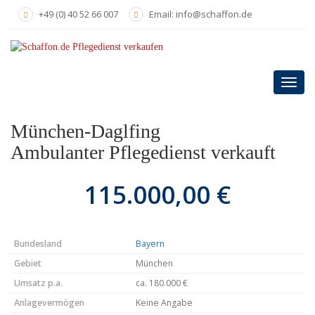
Skip
+49 (0) 40 52 66 007
Email: info@schaffon.de
to
main
content
Toggl
navig
München-Daglfing
Ambulanter Pflegedienst verkauft
115.000,00 €
Bundesland
Bayern
Gebiet
München
Umsatz p.a.
ca. 180.000 €
Anlagevermögen
Keine Angabe