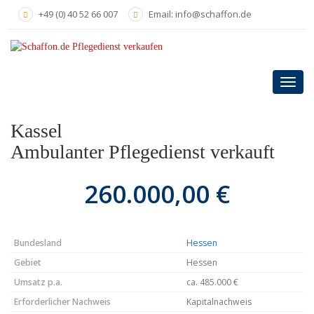
Skip
+49 (0) 40 52 66 007
Email: info@schaffon.de
to
main
content
Toggl
navig
Kassel
Ambulanter Pflegedienst verkauft
260.000,00 €
Bundesland
Hessen
Gebiet
Hessen
Umsatz p.a.
ca. 485.000 €
Erforderlicher Nachweis
Kapitalnachweis