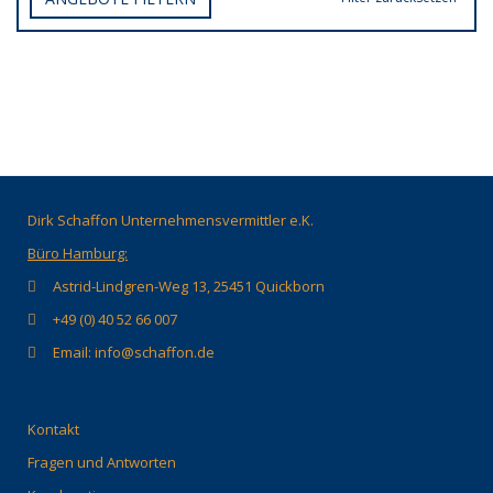
Dirk Schaffon Unternehmensvermittler e.K.
Büro Hamburg:
Astrid-Lindgren-Weg 13, 25451 Quickborn
+49 (0) 40 52 66 007
Email: info@schaffon.de
Kontakt
Fragen und Antworten