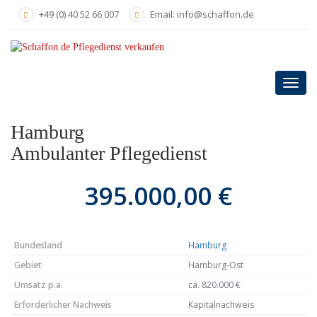
Skip
+49 (0) 40 52 66 007
Email: info@schaffon.de
to
main
content
Toggl
navig
Hamburg
Ambulanter Pflegedienst
395.000,00 €
Bundesland
Hamburg
Gebiet
Hamburg-Ost
Umsatz p.a.
ca. 820.000 €
Erforderlicher Nachweis
Kapitalnachweis