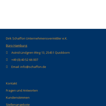
Dirk Schaffon Unternehmensvermittler e.K.
Büro Hamburg:
Astrid-Lindgren-Weg 13, 25451 Quickborn
+49 (0) 40 52 66 007
Email: info@schaffon.de
Kontakt
Fragen und Antworten
Kundenstimmen
Stellenangebote