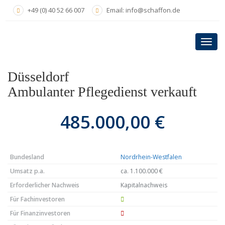
Skip
+49 (0) 40 52 66 007
Email: info@schaffon.de
to
main
content
Toggl
navig
Düsseldorf
Ambulanter Pflegedienst verkauft
485.000,00 €
Bundesland
Nordrhein-Westfalen
Umsatz p.a.
ca. 1.100.000 €
Erforderlicher Nachweis
Kapitalnachweis
Für Fachinvestoren
Für Finanzinvestoren