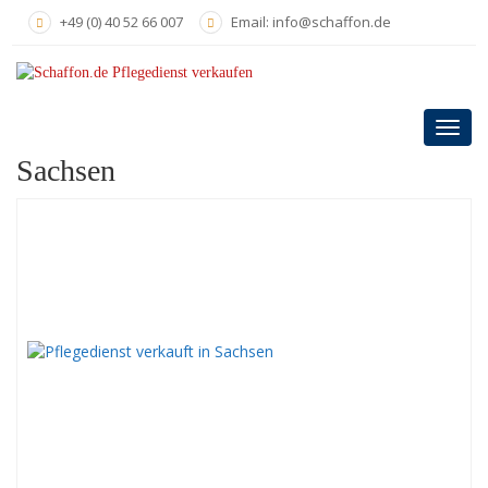
Skip
+49 (0) 40 52 66 007
Email: info@schaffon.de
to
main
content
Toggl
navig
Sachsen